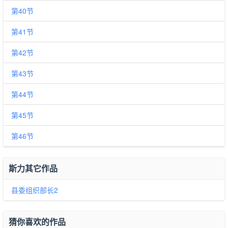
第40节
第41节
第42节
第43节
第44节
第45节
第46节
斯力其它作品
县委组织部长2
猜你喜欢的作品