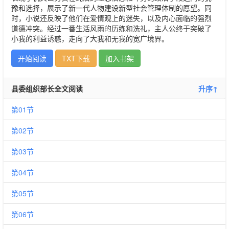
豫和选择，展示了新一代人物建设新型社会管理体制的愿望。同
时，小说还反映了他们在爱情观上的迷失，以及内心面临的强烈
道德冲突。经过一番生活风雨的历练和洗礼，主人公终于突破了
小我的利益诱惑，走向了大我和无我的宽广境界。
开始阅读
TXT下载
加入书架
县委组织部长全文阅读
升序↑
第01节
第02节
第03节
第04节
第05节
第06节