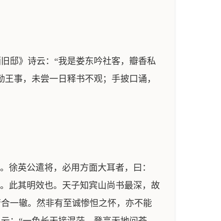
旧邸》诗云：“我是娄东吟社客，瓣香私
勤王事，未尝一日释书不观；手披口诵，
纶。徐英公遣将，必用方面大耳者，曰：
甘。此其明效也。天子知宾山尚书最深，故
若合一辙。然非有至诚惨怛之怀，亦不能