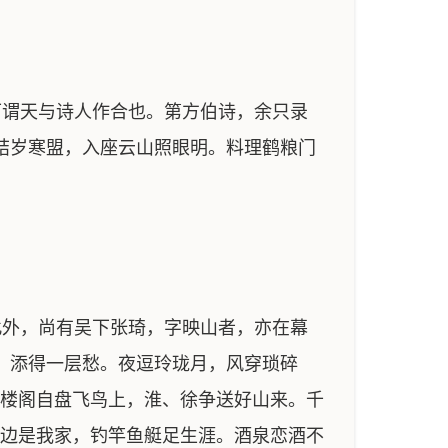
谓天与诗人作合也。第方伯诗，余只录
结岁寒盟，入座云山照眼明。料理鹤粮门
外，尚有吴下张琦，字映山者，亦在幕
，添得一层愁。夜逗玲珑月，风穿琐碎
。楼阁自盘飞鸟上，淮、徐争送好山来。千
湖边是我家，钓竿鱼艇足生涯。酒泉恋酒不