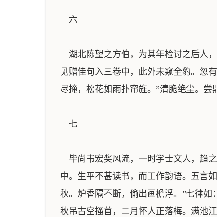
六
湖北陈望之方伯，为其年检讨之后人，
见赠佳句入三卷中，此外未窥全豹。忽有
尽掩，松花如雨扑帘旌。”清脆绝尘。尝
七
毕尚书宏奖风流，一时学士文人，趋之
中。生平不甚读书，而工作韵语。五言如
秋。炉香隔不断，偷出画檐浮。”七律如
秋吊古空搔首，二月怀人正落梅。满池江