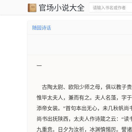
官场小说大全
随园诗话
一
古陶太尉、欧阳少师之母，俱以教子贵
惟毕太夫人，兼而有之。夫人名藻，字于
添帝女装。”首句本出无心，未几秋帆尚
尚书出抚陕西，太夫人作诗箴之云：“读
九重贲。日夕为汝祈，冰渊慎惕厉。譬诸