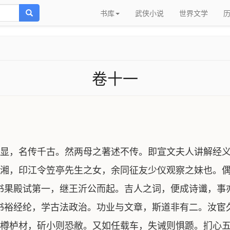
书库
武侠小说
世界文学
卷十一
显，名传千古。然两母之著述不传。即宣文夫人讲解经义
湘，印江令笠亭先生之女，余同征友少仪观察之妹也。偶
书果殿试第一，继王沂公而起。吉人之词，便成诗谶，事
书裕经纶，学古法政治。功业与文章，斯道非有二。汝宦
樽栌材，斫小则恐敝。又如任载车，失诫则惧踬。扪心