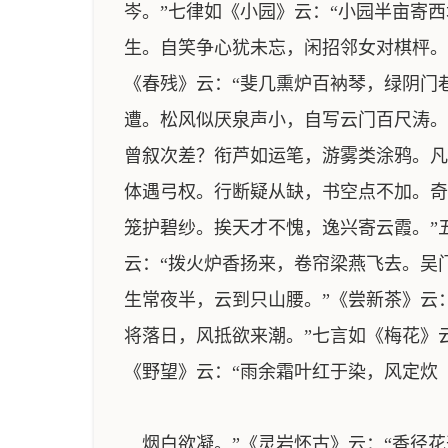
岑。”七律如《小园》云：“小园半亩寄
生。自笑争心犹未忘，闲招邻女对棋枰。
《春残》云：“斐几熏炉百衲琴，绿阴门
遭。松风似厌泉声小，自写云门百尺涛。
曾叙次差？衔芦如运笔，游雾类涂鸦。凡
体遇弓权。行断疑从缺，书空点不加。奇
笼护碧纱。挨天才不愧，逸兴寄云霞。”
云：“拨火炉香扬来，卷帘梁燕飞去。吴
生常夜半，云到只山腰。”《尝新茶》云
将落日，风抵欲来潮。”七言如《梅花》
《野望》云：“雨余霜叶红于染，风定炊
烟白欲凝。”《灵岩怀古》云：“香径花