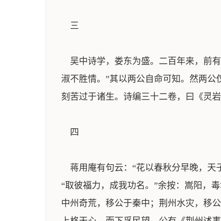
三
吴中诗学，娄东为盛。二百年来，前有
淑不胜情。”其以两公自命可知。然两公
刻苦过于诸生。诗编三十二卷，曰《灵岩
四
蒋用庵有句云：“花以春秋分早晚，天子
“取彼福力，成我功名。”余按：嵩阳，
中州奇荒，移公于秦中；荆州水灾，移公