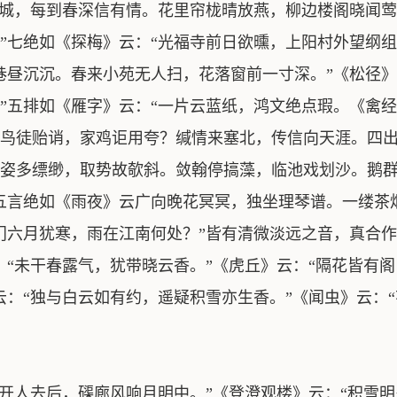
西城，每到春深信有情。花里帘栊晴放燕，柳边楼阁晓闻
”七绝如《探梅》云：“光福寺前日欲曛，上阳村外望纲组
巷昼沉沉。春来小苑无人扫，花落窗前一寸深。”《松径》
”五排如《雁字》云：“一片云蓝纸，鸿文绝点瑕。《禽
鸟徒贻诮，家鸡讵用夸？缄情来塞北，传信向天涯。四
姿多缥缈，取势故欹斜。敛翰停搞藻，临池戏划沙。鹅
五言绝如《雨夜》云广向晚花冥冥，独坐理琴谱。一缕茶
门六月犹寒，雨在江南何处？”皆有清微淡远之音，真合作
：“未干春露气，犹带晓云香。”《虎丘》云：“隔花皆有阁
云：“独与白云如有约，遥疑积雪亦生香。”《闻虫》云：
开人去后，磲廊风响月明中。”《登澄观楼》云：“积雪明