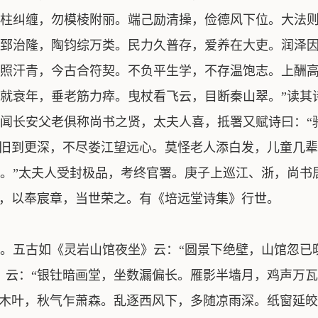
柱纠缠，勿模棱附丽。端己励清操，俭德风下位。大法
郅治隆，陶钧综万类。民力久普存，爱养在大吏。润泽
照汗青，今古合符契。不负平生学，不存温饱志。上酬
就衰年，垂老筋力瘁。曳杖看飞云，目断秦山翠。”读其
闻长安父老俱称尚书之贤，太夫人喜，抵署又赋诗曰：“
话旧到更深，不尽娄江望远心。莫怪老人添白发，儿童几辈
。”太夫人受封极品，考终官署。庚子上巡江、浙，尚书
业，以奉宸章，当世荣之。有《培远堂诗集》行世。
。五古如《灵岩山馆夜坐》云：“圆景下绝壁，山馆忽已
》云：“银钍暗画堂，坐数漏偏长。雁影半墙月，鸡声万
零木叶，秋气乍萧森。乱逐西风下，多随凉雨深。纸窗延