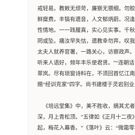
戒轻易。教敕无烦苛，廉察无猥细。勿胶
鲜糜费。丰镐有遗音，人文郁炳蔚。况逢
性情地。一一践履真，实心见实事。千秋
罔或坠。痛汝早失怙，遗教幸勿弃。叹我
太夫人就养官署，一路关心，访察政声。
听来人语好，频年丰乐使君贤。”“连朝
翠岚。尽有琐窗诗料在，不须回首忆江南
赐“经训克家”四字。尚书建楼于灵岩别
《培远堂集》中，美不胜收，摘其尤者
深，月上青松顶。”五律如《正月十二夜
起，梅花入幕香。”《落叶》云：“微霜