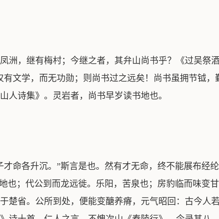
凤洲，继有梅村；今继之者，其弁山尚书乎？《过吴祭酒
仅有文学，而无功勋；则尚书过之远矣！尚书虽拥节钺，
山人诗集》。灵岩者，尚书早岁读书地也。
才命各升沉。”斯言是也。然有才无命，终不能展布经
毒地也；代公到而龙远徙。乐阳，苦泉也；房豹临而味变
于楚省。公所到处，便能变醣养瘠，元气昭回：古今人