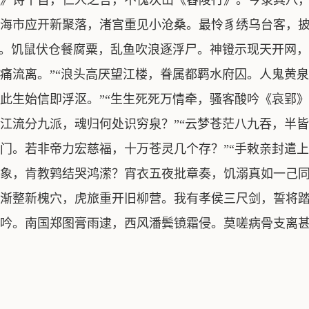
》诗十首，仁人之言，不愧次山《舂陵行》。今录其八，
海市应开新聚落，渚宫重见小沧桑。最怜豸绣乌台客，
歧。饥鼠伏仓餐腐粟，乱鱼吹浪逐浮尸。神镫示现天开网
痛流离。”“浪头高厌望江楼，眷属都羁水府囚。人鬼黄
此生始信即浮沤。”“生生死死万情牵，骚客酸吟《哀郢
江流分九派，魂归何处识穷泉？”“云梦苍茫八九吞，半
门。若非帝力宏慈福，十万苍灵几个存？”“手敕亲封遣
象，肯教鹑结哭鸿潆？宵衣五夜批章奏，饥溺真如一己同
渐整新槐穴，虎旅重开旧柳营。我有孝侯三尺剑，誓将踏
吟。南国郑图膏雨逮，西风潘鬓镜霜侵。莫嗟病骨支离甚