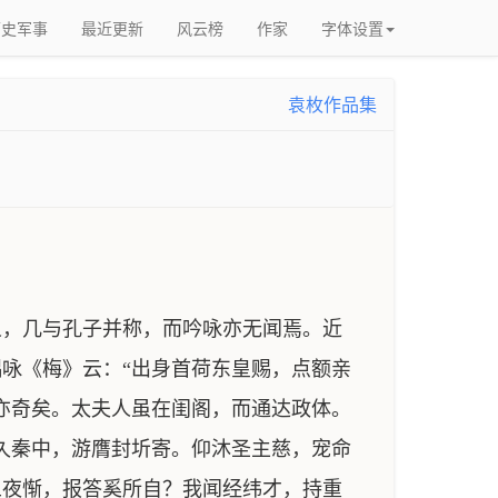
历史军事
最近更新
风云榜
作家
字体设置
袁枚作品集
，几与孔子并称，而吟咏亦无闻焉。近
咏《梅》云：“出身首荷东皇赐，点额亲
亦奇矣。太夫人虽在闺阁，而通达政体。
久秦中，游膺封圻寄。仰沐圣主慈，宠命
五夜惭，报答奚所自？我闻经纬才，持重