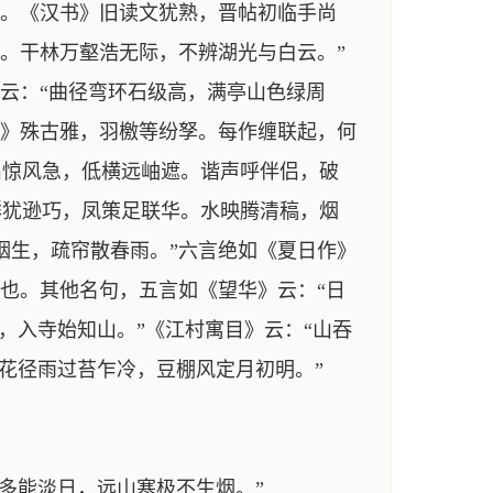
莺。《汉书》旧读文犹熟，晋帖初临手尚
。干林万壑浩无际，不辨湖光与白云。”
云：“曲径弯环石级高，满亭山色绿周
经》殊古雅，羽檄等纷孥。每作缠联起，何
出惊风急，低横远岫遮。谐声呼伴侣，破
群犹逊巧，凤策足联华。水映腾清稿，烟
烟生，疏帘散春雨。”六言绝如《夏日作》
也。其他名句，五言如《望华》云：“日
，入寺始知山。”《江村寓目》云：“山吞
“花径雨过苔乍冷，豆棚风定月初明。”
多能淡日，远山寒极不生烟。”