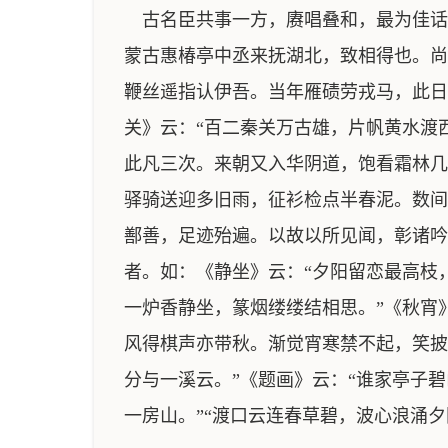
古名臣共事一方，赓唱叠和，最为佳话
蒙古惠椿亭中丞来抚湖北，致相得也。尚
鞭丝遥指认伊吾。当年雁碛劳戎马，此日
关》云：“百二秦关万古雄，片帆黄水渡
此凡三次。来朝又入华阴道，饱看霜林几
驿骑送迎多旧雨，征衫检点半春泥。数间
鄯善，足迹殆遍。以故以所见闻，彰诸吟
者。如：《静坐》云：“夕阳留恋最高枝
一炉香静坐，篆烟缕缕结相思。”《秋宵
风得棋声亦带秋。渐觉宵寒禁不起，笑披
分与一溪云。”《题画》云：“谁家亭子
一房山。”“渡口云连春草碧，波心浪涌夕