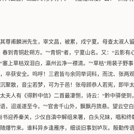
其尊甫麟洲先生，宰文昌，被累，戍宁夏。母查太淑人留
，春到青铜赴朔方。”“青铜”者，宁夏山名。又：“云影有
“塞上草枯双泪白，瀛州云净一襟清。”“草枯”用裴子野
，卒获安全。呜呼！三君皆与余同举词科，而沈、张两
沉聚散，音尘若梦，可为于邑！张母顾恭人若宪，即毕
太夫人有《得黔中信》二首最凄恻，诗云：“黔中驿使到
语，迢遥遂至今。”“官舍千山外，飘飘丹旒悬。望云空
尚书迎养秦关，少仪自滇中解组来署，白头兄妹，唱和终
随爆竹来。谁料异乡逢雁序，细谈旧事划垆灰。殷勤传语