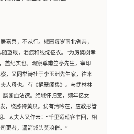
居嘉善，不从行。椒园每岁南北省亲，
心随望眼，泪痕和线绽征衣。”为厉樊榭孝
事，盖纪实也。观察尊甫笠亭先生，宰印
观察，又同举诗社于李玉洲先生家，往来
太夫人母也。有《挹翠阁集》。与武林林
，肠断血沾襟。绝域怀归意，频年忆女
白发，绕膝待黄泉。犹有清吟在，应教彤管
朝。太夫人又作云：“千里迢遥客乍回，相
司更者，漏箭城头莫浪催。”