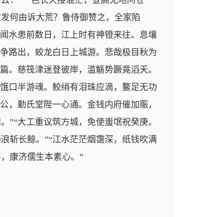
云：“一色长天接混茫，登高无地问苍
披发何由诉大荒？鲁侍御赞之，全家陷
，闻水患前数日，江上时有神镫来往。息壤
泉争路出，蛟龙白日上城游。悲哉极目秋为
》篇。慈筏津迷登彼岸，滥觞势蹶竟滔天。
皆饿口半游魂。鲛绡有泪珠应滴，鳌足无功
上公，勤氏堂陛一心通。金钱内府催加赈，
。”“大工重议筑方城，免使蚩氓祝癸庚。
浪斩长鲸。”“江水茫茫烟霭深，纸钱吹满
，康济儒生本素心。”