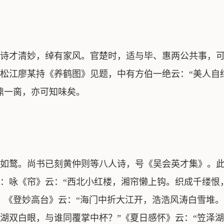
诗才清妙，绰有家风。官楚时，适与毕、惠两公共事，可
松江廖某持《养鹤图》见题，中有方伯一绝云：“美人自
鼎一脔，亦可知味矣。
如鹜。尚书已刻黄仲则等八人诗，号《吴会英才集》。此
：咏《帘》云：“西北小红楼，湘帘懒上钩。织成千缕恨
：《登妙高台》云：“海门中折大江开，浩浩风涛白雪堆
湖双白眼，与谁同覆掌中杯？”《夏日感怀》云：“笠泽