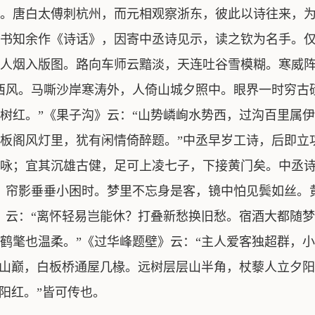
。唐白太傅刺杭州，而元相观察浙东，彼此以诗往来，为
书知余作《诗话》，因寄中丞诗见示，读之钦为名手。仅
人烟入版图。路向车师云黯淡，天连吐谷雪模糊。寒威阵
西风。马嘶沙岸寒涛外，人倚山城夕照中。眼界一时穷古
树红。”《果子沟》云：“山势嶙峋水势西，过沟百里属
板阁风灯里，犹有闲情倚醉题。”中丞早岁工诗，后即立
咏；宜其沉雄古健，足可上凌七子，下接黄门矣。中丞
，帘影垂垂小困时。梦里不忘身是客，镜中怕见鬓如丝。
》云：“离怀轻易岂能休？打叠新愁换旧愁。宿酒大都随
鹤氅也温柔。”《过华峰题壁》云：“主人爱客独超群，
碧山巅，白板桥通屋几椽。远树层层山半角，杖藜人立夕阳
阳红。”皆可传也。