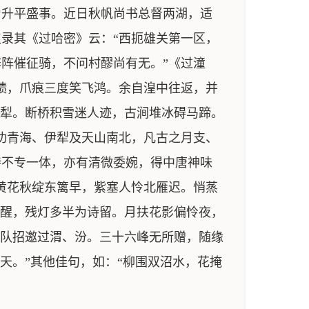
升平盛事。近日秋帆尚书总督两湖，适
录其《过哈密》云：“西扼雄关第一区，
阵催征骑，不问村醪尚有无。”《过潼
碛，爪痕三度笑飞鸿。余自湟中往返，并
伊犁。断桥积雪迷人迹，古涧堆冰碍马蹄。
功青海、伊犁及天山南北，凡古之月支、
诗不专一体，亦有清微委婉，得中唐神味
黄花秋绽东篱早，紫塞人怜北雁迟。悄蒸
梦醒，残灯多半为诗留。月扶花影偏怜夜，
小队招邀过渭、汾。三十六峰无所赠，随缘
天。”其他佳句，如：“柳围双沼水，花掩