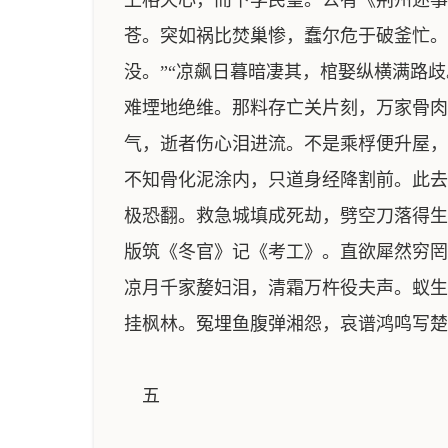
上格天心，而下孚民望。公有《荆州述事
苍。突如祸比焚巢惨，蠢尔危于破釜忙。
没。”“凉飙日暮暗凄其，棺娶纵横满路
难堙地绝维。那料存亡关片刻，万家骨肉
气，逝者伤心泪进流。不是乘桴便升屋，
不知骨化泥涂内，只道身经降割前。此去
极恐翻。救急城填成死劫，劈空刀落得生
版筑《冬官》记《考工》。直欲犀然穷罔
凉月千家嫠妇泪，清霜万杵役夫声。蚁生
挂枫林。冤埋鱼腹弹湘怨，哀谱鸿鸣写楚
五