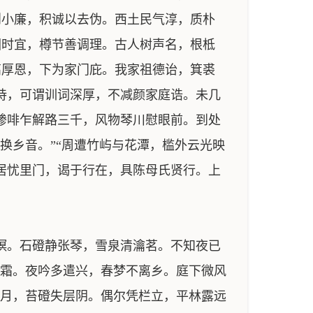
则小廉，积诚以去伪。西土民气淳，质朴
因时宜，樽节善调理。古人树声名，根柢
高厚恩，下为家门庇。我家祖德诒，箕裘
诗，可谓训词深厚，不减颜家庭诰。未几
骖啡乍解路三千，风物琴川慰眼前。到处
换乡音。”“周遭竹屿与花潭，槛外云光映
居忧里门，谒于行在，具陈母氏贤行。上
暝。石磴静张琴，雪泉清瀹茗。不知夜已
瓦霜。夜吟多遣兴，春梦不离乡。庭下微风
皎月，苔磴失层阴。偶尔凭栏立，平林露远